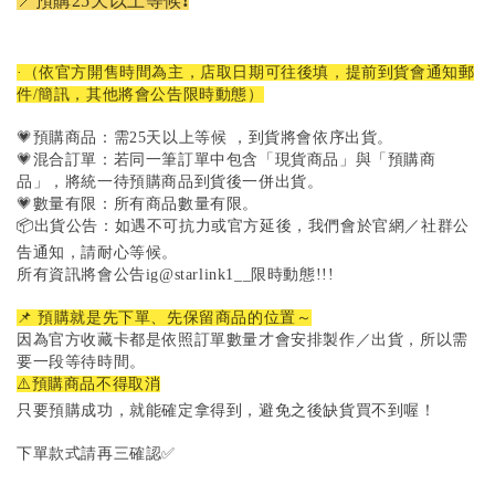
📍預購25天以上等候❗
·（依官方開售時間為主，店取日期可往後填，提前到貨會通知郵
件/簡訊，其他將會公告限時動態）
💗預購商品：需25天以上等候 ，到貨將會依序出貨。
💗混合訂單：若同一筆訂單中包含「現貨商品」與「預購商
品」，將統一待預購商品到貨後一併出貨。
💗數量有限：所有商品數量有限。
📦出貨公告：如遇不可抗力或官方延後，我們會於官網／社群公
告通知，請耐心等候。
所有資訊將會公告ig@starlink1__限時動態!!!
📌 預購就是先下單、先保留商品的位置～
因為官方收藏卡都是依照訂單數量才會安排製作／出貨，所以需
要一段等待時間。
⚠️預購商品不得取消
只要預購成功，就能確定拿得到，避免之後缺貨買不到喔！
下單款式請再三確認✅