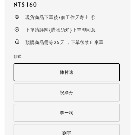
Regular
NT$ 160
price
現貨商品下單後7個工作天寄出 📦
下單請詳閱{購物須知}下單即同意
預購商品需等25天 ，下單後禁止棄單
款式
陳哲遠
祝緒丹
李一桐
劉宇