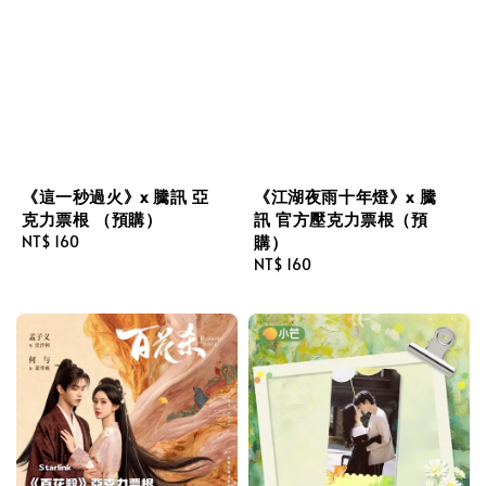
《這一秒過火》x 騰訊 亞
《江湖夜雨十年燈》x 騰
克力票根 （預購）
訊 官方壓克力票根（預
購）
Regular
NT$ 160
price
Regular
NT$ 160
price