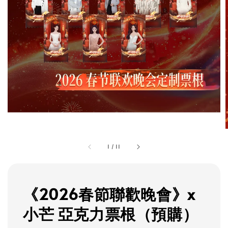
1
/
11
《2026春節聯歡晚會》x
小芒 亞克力票根（預購）