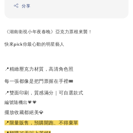
分享
《湖南衛視小年夜春晚》亞克力票根來襲！
快來pick你最心動的明星藝人
📍精緻壓克力材質，高清角色照
每一張都像是把門票握在手裡🎟️
📍雙面印刷，質感滿分｜可自選款式
編號隨機出💗💗
擺放收藏都絕美💎
📍限量販售，預購開跑、不得棄單