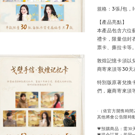
規格：3張/包，1
【產品亮點】
本產品包含六位
禮卡，限量信封
票卡、撕拉卡等
敦煌記憶卡須以
商寄來須等30天
特別版原著兌換
們，廠商寄來須等
·（依官方開售時間
其他將會公告限時
💗預購商品：需3
💗混合訂單：若