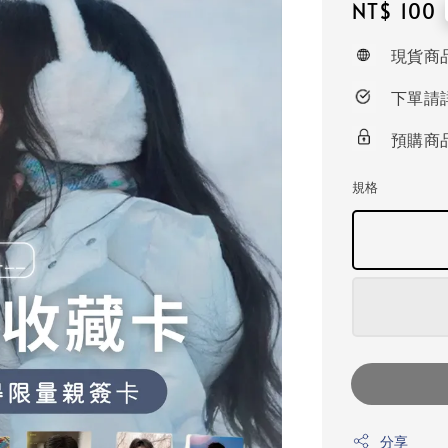
Regular
NT$ 100
price
現貨商
下單請
預購商
規格
分享