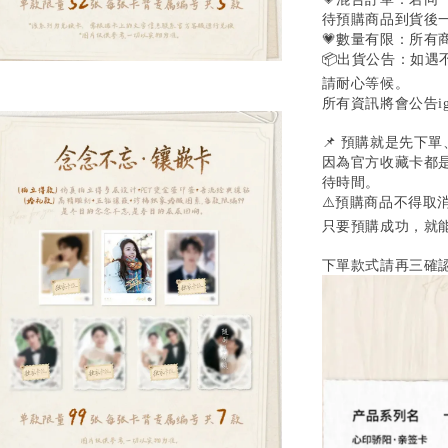
待預購商品到貨後
💗數量有限：所有
📦出貨公告：如
請耐心等候。
所有資訊將會公告ig@s
📌 預購就是先下
因為官方收藏卡都
待時間。
⚠️預購商品不得取
只要預購成功，就
下單款式請再三確