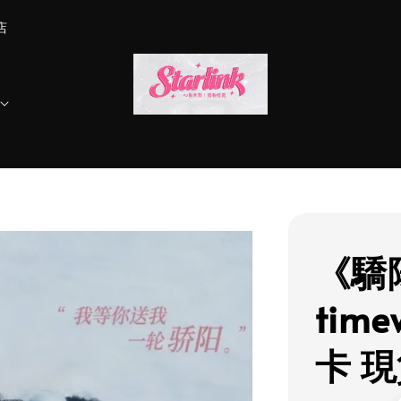
店
《驕
tim
卡 