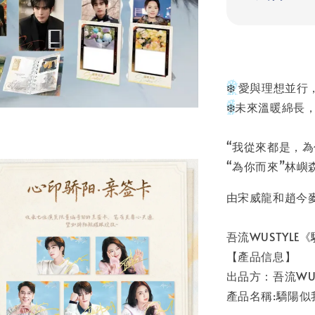
❄️ 
愛與理想並行
❄️
未來溫暖綿長
“我從來都是，為
“為你而來”林
由宋威龍和趙今
吾流WUSTYLE《
【產品信息】
出品方：吾流WUS
產品名稱:驕陽似我·