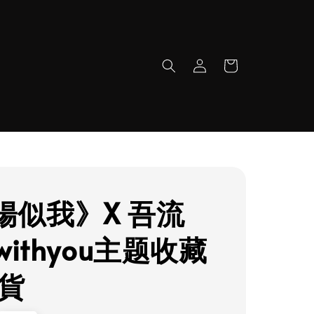
陽似我》X 吾流
ewithyou主题收藏
現貨