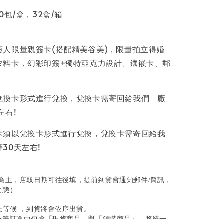
0包/盒，32盒/箱
藝人限量親簽卡(搭配精美谷美)，限量拍立得婚
衣料卡，幻彩印簽+獨特亞克力設計、鑲嵌卡、郵
。
兌換卡形式進行兌換，兌換卡需寄回給我們，廠
左右!
卡須以兌換卡形式進行兌換，兌換卡需寄回給我
30天左右!
為主，店取日期可往後填，提前到貨會通知郵件/簡訊，
動態）
0天等候 ，到貨將會依序出貨。
同一筆訂單中包含「現貨商品」與「預購商品」，將統一