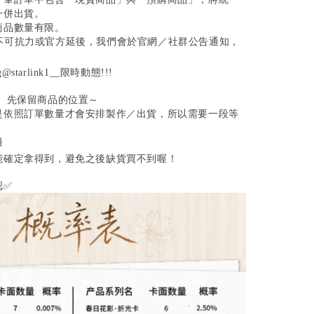
一併出貨。
商品數量有限。
遇不可抗力或官方延後，我們會於官網／社群公告通知，
tarlink1__限時動態!!!
單、先保留商品的位置～
是依照訂單數量才會安排製作／出貨，所以需要一段等
消
能確定拿得到，避免之後缺貨買不到喔！
認✅