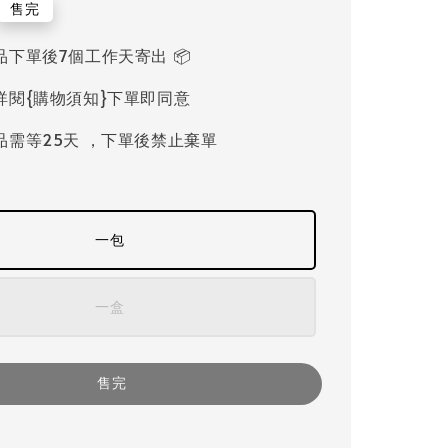
售完
品下單後7個工作天寄出 📦
詳閱{購物須知}下單即同意
品需等25天 ，下單後禁止棄單
一包
一盒
售完