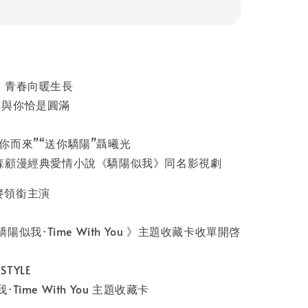
，青春向暖生長
，與你恰是圓滿
你而來”“送你驕陽”聶曦光
嶼森顧漫經典愛情小說《驕陽似我》同名影視劇
麥領銜主演
驕陽似我·Time With You 》主題收藏卡收單開啓
TYLE
Time With You 主題收藏卡