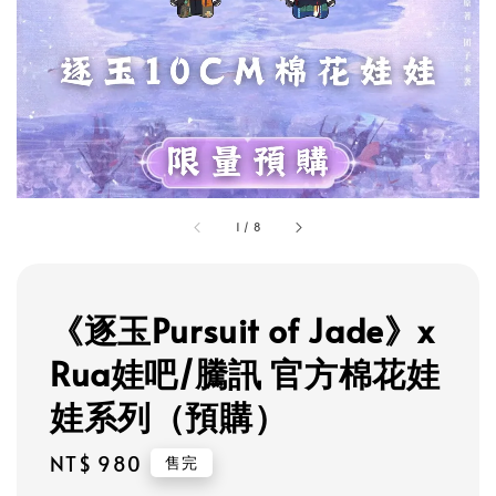
1
/
8
《逐玉Pursuit of Jade》x
Rua娃吧/騰訊 官方棉花娃
娃系列（預購）
Regular
NT$ 980
售完
price