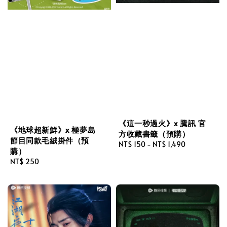
《這一秒過火》x 騰訊 官
《地球超新鮮》x 極夢島
方收藏書籤（預購）
節目同款毛絨掛件（預
Regular
NT$ 150
-
NT$ 1,490
購）
price
Regular
NT$ 250
price