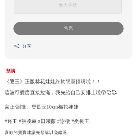
樊大掌櫃
售完
分享
預購
《逐玉》正版棉花娃娃終於限量預購啦！！
這波可愛度直接拉滿，我先給自己安排上啦
😚
🥰🥰
言正/謝徵、樊長玉10cm棉花娃娃
﻿#逐玉﻿ ﻿#張凌赫﻿ ﻿#田曦薇﻿ ﻿#謝徵﻿ ﻿#樊長玉﻿
喜歡的寶寶建議先預購以免錯過。