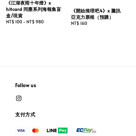
《江湖夜雨十年燈》x
hitcard 同塵系列海報集盲
《開始推理吧4》x 騰訊
盒/現貨
亞克力票根（預購）
Regular
NT$ 100
-
NT$ 980
Regular
NT$ 160
price
price
Follow us
支付方式