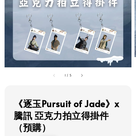
1
/
5
《逐玉Pursuit of Jade》x
騰訊 亞克力拍立得掛件
（預購）