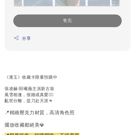
售完
分享
《逐玉》收藏卡限量預購中
張凌赫/田曦薇主演新古裝
風雪相逢，假婚成真愛❤️‍🔥
亂世分離，提刀赴天涯👊
📍精緻壓克力材質，高清角色照
擺放收藏都絕美💎