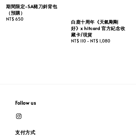
期間限定-SA豬刀斜背包
（預購）
Regular
NT$ 650
白鹿十周年《天氣剛剛
price
好》x hitcard 官方紀念收
藏卡/現貨
Regular
NT$ 110
-
NT$ 1,080
price
Follow us
支付方式