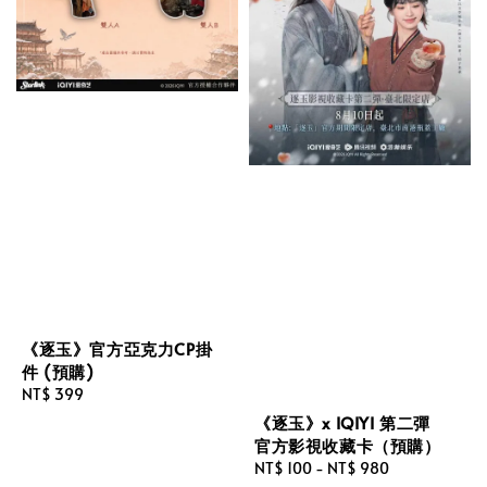
《逐玉》官方亞克力CP掛
件 (預購)
Regular
NT$ 399
price
《逐玉》x IQIYI 第二彈
官方影視收藏卡（預購）
Regular
NT$ 100
-
NT$ 980