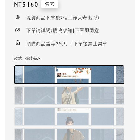
Regular
NT$ 160
售完
price
現貨商品下單後7個工作天寄出 📦
下單請詳閱{購物須知}下單即同意
預購商品需等25天 ，下單後禁止棄單
款式
: 張凌赫A