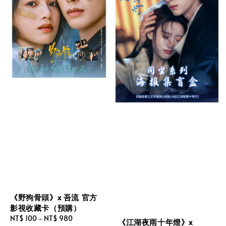
《野狗骨頭》x 吾流 官方
影視收藏卡（預購）
Regular
NT$ 100
-
NT$ 980
《江湖夜雨十年燈》x