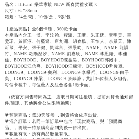
品名：Hitcard-樂華家族 NEW-新春賀禮收藏卡
尺寸：62*88mm
箱規：24盒/箱，10包/盒，3張/包
【產品亮點】全6個卡種，360款卡面
本產品內含王一博、李汶翰、程瀟、王晰、朱正廷、黃明昊、畢
雯珺、黃新淳、何藍逗、唐九洲、胡春楊、王怡人、余景天、陳
昕葳、平安、張子健、劉津言、張景昀、NAME、NAME-龍韻
竹、NAME-歐陽澄汐、NAME-劉嘉欣、NAME-李思陽、李佳
佳、BOYHOOD、BOYHOOD陳鑫昊、BOYHOOD郭殿甲、
BOYHOOD江信熹、BOYHOOD汪穆清、BOYHOOD尹俊嵐、
LOONG9、LOONG9-奧利、LOONG9-李權哲、LOONG9-白子
奕、LOONG9-陳梁、LOONG9-張鎬濂，共計36位藝人及組合。
每個卡種中，每位藝人及組合各含1款卡面。
·（依官方開售時間為主，店取日期可往後填，提前到貨會通知郵
件/簡訊，其他將會公告限時動態）
💗預購商品：需30天等候 ，到貨將會依序出貨。
💗混合訂單：若同一筆訂單中包含「現貨商品」與「預購商
品」，將統一待預購商品到貨後一併出貨。
💗數量有限：所有商品數量有限。