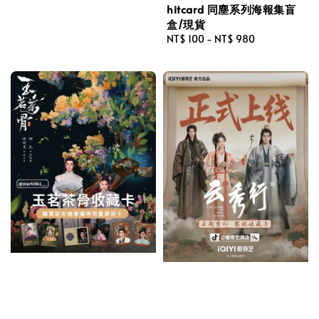
price
hitcard 同塵系列海報集盲
盒/現貨
Regular
NT$ 100
-
NT$ 980
price