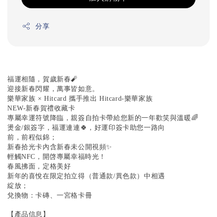
分享
福運相隨，賀歲新春🧨
迎接新春閃耀，萬事皆如意。
樂華家族 × Hitcard 攜手推出 Hitcard-樂華家族
NEW-新春賀禮收藏卡
專屬幸運符號降臨，親簽自拍卡帶給您新的一年歡笑與溫暖🌈
燙金/銀簽字，福運連連🍀，好運印簽卡助您一路向
前，前程似錦；
新春拾光卡內含新春未公開視頻✨
輕觸NFC，開啓專屬幸福時光！
春風拂面，定格美好
新年的喜悅在限定拍立得（普通款/異色款）中相遇
綻放；
兌換物：卡磚、一宮格卡冊
【產品信息】