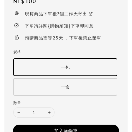
Regular
NT$ 100
price
現貨商品下單後7個工作天寄出 📦
下單請詳閱{購物須知}下單即同意
預購商品需等25天 ，下單後禁止棄單
規格
一包
一盒
數量
加入購物車