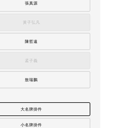
張真源
黃子弘凡
陳哲遠
孟子義
敖瑞鵬
大名牌掛件
小名牌掛件