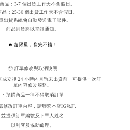
商品：3-7 個出貨工作天不含假日。
品：25-30 個出貨工作天不含假日。
單出貨系統會自動發送電子郵件。
商品到貨將以簡訊通知。
🔥 超限量，售完不補！
📦 訂單修改與取消說明
成立後 24 小時內且尚未出貨前，可提供一次訂
單內容修改服務。
・預購商品一律不得取消訂單
需修改訂單內容，請聯繫本店IG私訊
並提供訂單編號及下單人姓名
以利客服協助處理。