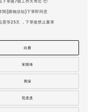
品下單後7個工作天寄出 📦
詳閱{購物須知}下單即同意
品需等25天 ，下單後禁止棄單
白鹿
宋雨琦
周深
范丞丞