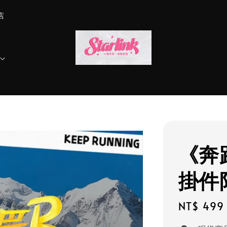
店
《奔
掛件
Regular
NT$ 499
price