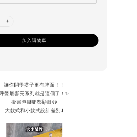
加入購物車
讓你開學搭子更有牌面！！
呼聲最響亮系列就是這個了！✨
掛書包掛哪都顯眼😍
大款式和小款式設計差別⬇️