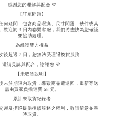
感謝您的理解與配合 💛
【訂單問題】
任何疑問，包含商品瑕疵、尺寸問題、缺件或其
，歡迎於 3 日內聯繫客服，我們將盡快為您確認
並協助處理。
為維護雙方權益
收後超過 7 日，恕無法受理退換貨服務
還請見諒與配合，謝謝您 💛
【未取貨說明】
後未於期限內取貨，導致商品遭退回，重新寄送
需由買家負擔運費 68 元。
累計未取貨紀錄者
交易及拒絕提供後續服務之權利，敬請留意並準
時取貨。