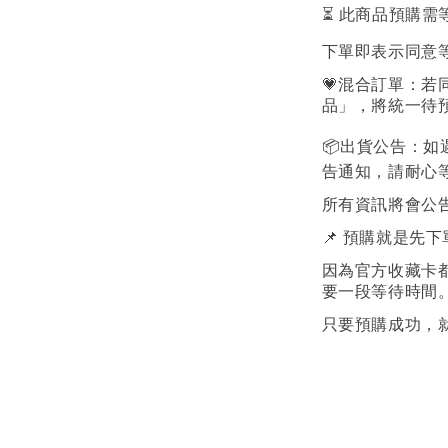
⏳ 此商品預購需
下單即表示同意
💗混合訂單：
品」，將統一待
📦出貨公告：
告通知，請耐心
所有資訊將會公告ig@
📌 預購就是先
因為官方收藏卡
要一段等待時間
只要預購成功，