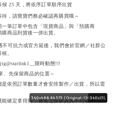
等候 25 天，將依序訂單順序出貨
等待，請寶寶們務必確認再購買哦～
若同一筆訂單中包含「現貨商品」與「預購商
預購商品到貨後一併出貨。
如遇不可抗力或官方延後，我們會於官網／社群公
等候。
starlink1__限時動態!!!
下單、先保留商品的位置～
都是依照訂單數量才會安排製作／出貨，所以需
。
340x488.84375 (Original: 1206x1734)
340x171.
就能確定拿得到，避免之後缺貨買不到喔！