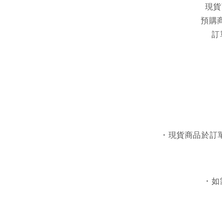
現貨
預購商
訂
・現貨商品於訂單
・如