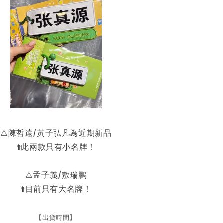
⚠️陳哲遠/黃子弘凡為近期新品
⬆️此兩款只有小名牌！
⚠️孟子義/敖瑞鵬
⬆️目前只有大名牌！
【出貨時間】