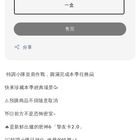
一盒
售完
分享
特調小隊並肩作戰，圓滿完成本季任務🤗
快來珍藏本季經典場景🥳
⚠️預購商品不得隨意取消
👋🏻前方不是恐怖密室~
🔥是新鮮出爐的密神6「摯友卡2.0」
🕵‍♂特調小隊已就位~收藏的快樂+1