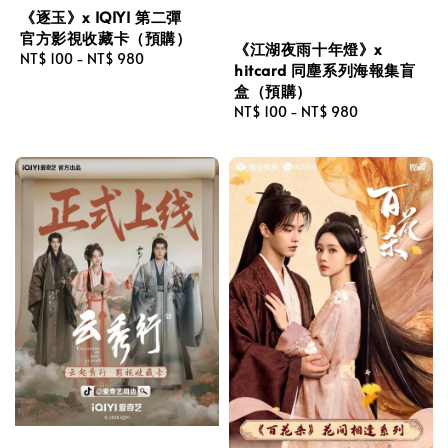
《逐玉》x IQIYI 第二彈
官方影視收藏卡（預購）
《江湖夜雨十年燈》x
Regular
NT$ 100
-
NT$ 980
hitcard 同塵系列海報集盲
price
盒（預購）
Regular
NT$ 100
-
NT$ 980
price