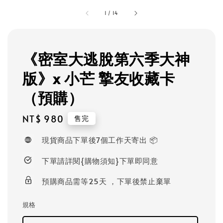
1
/
14
《密室大逃脫第六季大神
版》x 小芒 摯友收藏卡
（預購）
Regular
NT$ 980
售完
price
現貨商品下單後7個工作天寄出 📦
下單請詳閱{購物須知}下單即同意
預購商品需等25天 ，下單後禁止棄單
規格