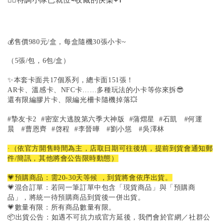
💰售價980元/盒，每盒隨機30張小卡~
（5張/包，6包/盒）
✨本套卡面共17個系列，總卡面151張！
AR卡、溫感卡、NFC卡……多種玩法的小卡等你來拆😎
還有限編膠片卡、限編光柵卡隨機掉落💥
#摯友卡2
#密室大逃脫第六季大神版
#蒲熠星
#石凱
#何運
晨
#曹恩齊
#啓程
#李晉曄
#劉小慫
#吳澤林
·（依官方開售時間為主，店取日期可往後填，提前到貨會通知郵
件/簡訊，其他將會公告限時動態）
💗預購商品：需20-30天等候 ，到貨將會依序出貨。
💗混合訂單：若同一筆訂單中包含「現貨商品」與「預購商
品」，將統一待預購商品到貨後一併出貨。
💗數量有限：所有商品數量有限。
📦出貨公告：如遇不可抗力或官方延後，我們會於官網／社群公