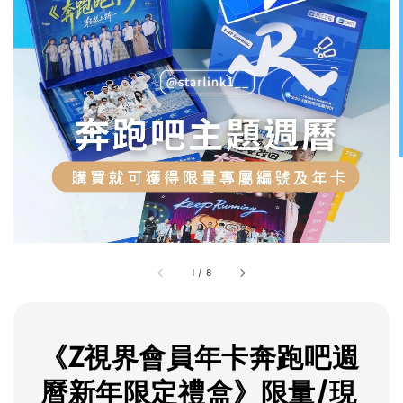
1
/
8
《Z視界會員年卡奔跑吧週
曆新年限定禮盒》限量/現