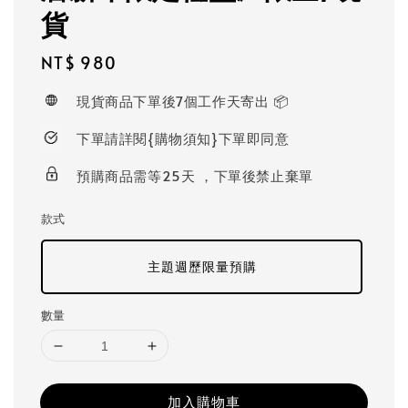
貨
Regular
NT$ 980
price
現貨商品下單後7個工作天寄出 📦
下單請詳閱{購物須知}下單即同意
預購商品需等25天 ，下單後禁止棄單
款式
主題週歷限量預購
數量
加入購物車