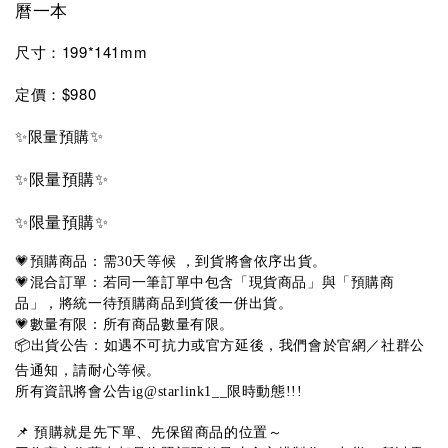
曆一本
尺寸：199*141mm
定價：$980
✨
✨限量預購
✨限量預購
✨
✨限量預購
✨
💗預購商品：需30天等候 ，到貨將會依序出貨。
💗混合訂單：若同一筆訂單中包含「現貨商品」與「預購商
品」，將統一待預購商品到貨後一併出貨。
💗數量有限：所有商品數量有限。
📦出貨公告：如遇不可抗力或官方延後，我們會於官網／社群公
告通知，請耐心等候。
所有資訊將會公告ig@starlink1__限時動態!!!
📌 預購就是先下單、先保留商品的位置～