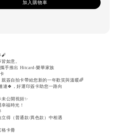
加入購物車
🧨
事皆如意。
d 攜手推出 Hitcard-樂華家族
藏卡
，親簽自拍卡帶給您新的一年歡笑與溫暖🌈
連連🍀，好運印簽卡助您一路向
春未公開視頻✨
屬幸福時光！
好
拍立得（普通款/異色款）中相遇
宮格卡冊