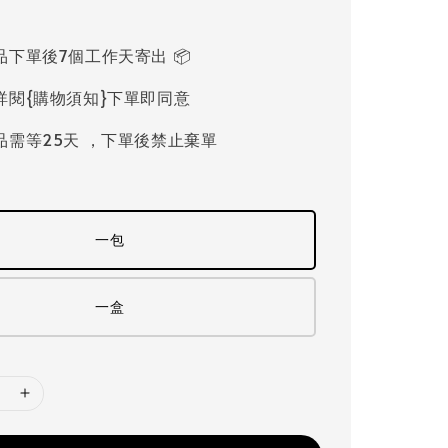
品下單後7個工作天寄出 📦
詳閱{購物須知}下單即同意
品需等25天 ，下單後禁止棄單
一包
一盒