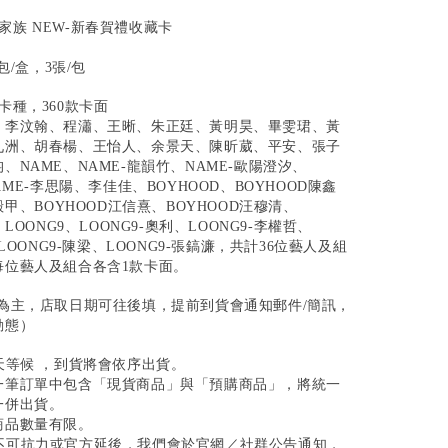
樂華家族 NEW-新春賀禮收藏卡
包/盒，3張/包
卡種，360款卡面
、李汶翰、程瀟、王晰、朱正廷、黃明昊、畢雯珺、黃
九洲、胡春楊、王怡人、余景天、陳昕葳、平安、張子
、NAME、NAME-龍韻竹、NAME-歐陽澄汐、
AME-李思陽、李佳佳、BOYHOOD、BOYHOOD陳鑫
殿甲、BOYHOOD江信熹、BOYHOOD汪穆清、
LOONG9、LOONG9-奧利、LOONG9-李權哲、
、LOONG9-陳梁、LOONG9-張鎬濂，共計36位藝人及組
每位藝人及組合各含1款卡面。
為主，店取日期可往後填，提前到貨會通知郵件/簡訊，
動態）
0天等候 ，到貨將會依序出貨。
同一筆訂單中包含「現貨商品」與「預購商品」，將統一
一併出貨。
商品數量有限。
遇不可抗力或官方延後，我們會於官網／社群公告通知，