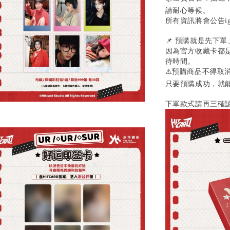
請耐心等候。
所有資訊將會公告ig@s
📌 預購就是先下
因為官方收藏卡都
待時間。
⚠️預購商品不得取
只要預購成功，就
下單款式請再三確