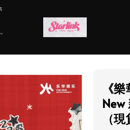
店
《樂華
Ne
（現