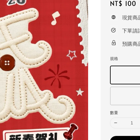
Regular
NT$ 100
price
現貨商
下單請
預購商
規格
數量