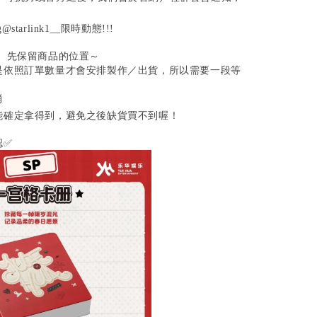
tarlink1__限時動態!!!
單、先保留商品的位置～
是依照訂單數量才會安排製作／出貨，所以需要一段等
消
能確定拿得到，避免之後缺貨買不到喔！
認✅