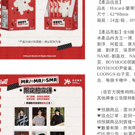
【產品信息】
品名：Hitcard-
尺寸：62*88mm
箱規：24盒/箱，10
【產品亮點】全6個
本產品內含王一博
新淳、何藍逗、唐
健、劉津言、張景昀
NAME-劉嘉欣、N
昊、BOYHOOD郭
BOYHOOD尹俊嵐、
LOONG9-白子奕
合。每個卡種中，
·（依官方開售時間
其他將會公告限時
💗預購商品：需3
💗混合訂單：若
待預購商品到貨後
💗數量有限：所有
📦出貨公告：如