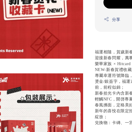
分享
福運相隨，賀歲新春
迎接新春閃耀，萬
樂華家族 × Hitcar
NEW-新春賀禮收
專屬幸運符號降臨
燙金/銀簽字，福運
前，前程似錦；
新春拾光卡內含新
輕觸NFC，開啓專
春風拂面，定格美
新年的喜悅在限定
綻放；
兌換物：卡磚、一