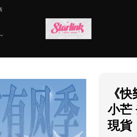
店
《快
小芒
現貨