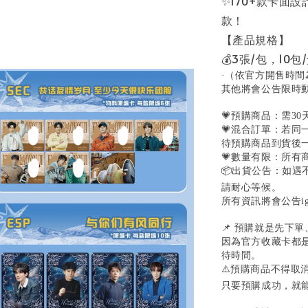
✨170+款卡面
款！
【產品規格】
💰3張/包，10包
·（依官方開售時間
其他將會公告限時
💗預購商品：需3
💗混合訂單：若
待預購商品到貨後
💗數量有限：所有
📦出貨公告：如
請耐心等候。
所有資訊將會公告ig@s
📌 預購就是先下
因為官方收藏卡都
待時間。
⚠️預購商品不得取
只要預購成功，就