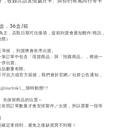
設計，收錄共話友情歲月卡、與你們有風同行等卡
/盒，36盒/箱
為主，店取日期可往後填，提前到貨會通知郵件/簡訊，
動態）
0天等候 ，到貨將會依序出貨。
同一筆訂單中包含「現貨商品」與「預購商品」，將統一
一併出貨。
商品數量有限。
遇不可抗力或官方延後，我們會於官網／社群公告通知，
tarlink1__限時動態!!!
單、先保留商品的位置～
是依照訂單數量才會安排製作／出貨，所以需要一段等
消
能確定拿得到，避免之後缺貨買不到喔！