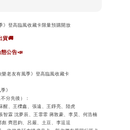
季》登高臨風收藏卡限量預購開放
貨🚚
態公告📣
快樂老友有風季》登高臨風收藏卡
風季》
名不分先後）：
、蘇醒、王櫟鑫、張遠、王錚亮、陸虎
張智霖 沈夢辰、王霏霏 蔣敦豪、李昊、何浩楠
郭彪 齊思鈞、呂嚴、土豆、李逗逗