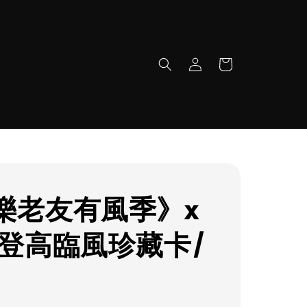
樂老友有風季》x
 登高臨風珍藏卡/