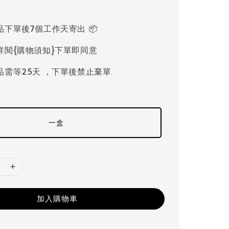
品下單後7個工作天寄出 📦
詳閱{購物須知}下單即同意
品需等25天 ，下單後禁止棄單
一盒
加入購物車