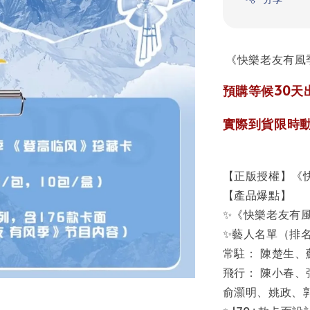
《快樂老友有風
預購等候30天出
實際到貨限時動
【正版授權】《
【產品爆點】
✨《快樂老友有
✨藝人名單（排
常駐： 陳楚生
飛行： 陳小春、
俞灝明、姚政、