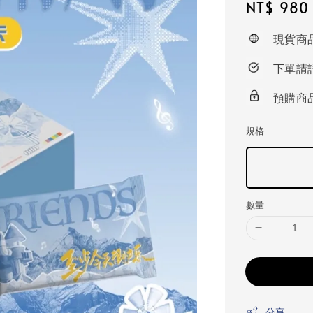
Regular
NT$ 980
price
現貨商
下單請
預購商
規格
數量
分享