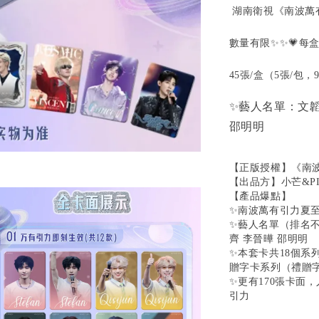
湖南衛視《南波萬
數量有限✨✨💗每盒
45張/盒（5張/包，
✨藝人名單：文韜
邵明明
【正版授權】《南
【出品方】小芒&PI
【產品爆點】
✨南波萬有引力夏至
✨藝人名單（排名
齊 李晉曄 邵明明
✨本套卡共18個系
贈字卡系列（禮贈
✨更有170張卡面，
引力