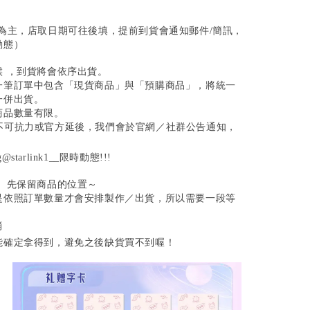
為主，店取日期可往後填，提前到貨會通知郵件/簡訊，
動態）
候 ，到貨將會依序出貨。
同一筆訂單中包含「現貨商品」與「預購商品」，將統一
一併出貨。
商品數量有限。
遇不可抗力或官方延後，我們會於官網／社群公告通知，
tarlink1__限時動態!!!
單、先保留商品的位置～
是依照訂單數量才會安排製作／出貨，所以需要一段等
消
能確定拿得到，避免之後缺貨買不到喔！