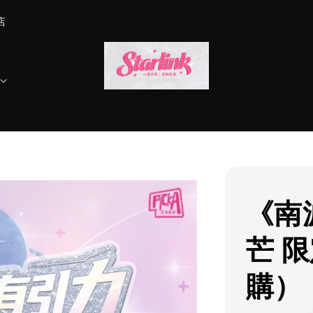
店
《南
芒 
購）