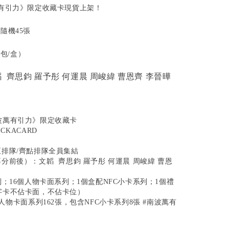
有引力》限定收藏卡現貨上架！
隨機45張
9包/盒）
 齊思鈞 羅予彤 何運晨 周峻緯 曹恩齊 李晉曄
波萬有引力》限定收藏卡
CKACARD
排隊/齊點排隊全員集結
不分前後）：文韜
齊思鈞 羅予彤 何運晨 周峻緯 曹恩
列；16個人物卡面系列；1個盒配NFC小卡系列；1個禮
字卡不佔卡面，不佔卡位）
人物卡面系列162張，包含NFC小卡系列8張 #南波萬有