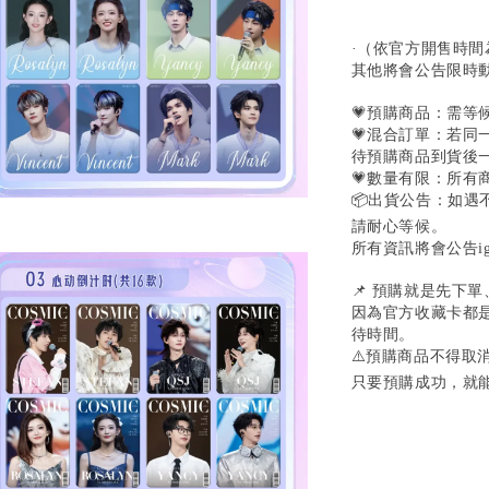
·（依官方開售時間
其他將會公告限時
💗預購商品：需等
💗混合訂單：若
待預購商品到貨後
💗數量有限：所有
📦出貨公告：如
請耐心等候。
所有資訊將會公告ig@s
📌 預購就是先下
因為官方收藏卡都
待時間。
⚠️預購商品不得取
只要預購成功，就