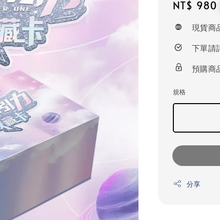
Regular
NT$ 980
price
現貨商
下單請
預購商
規格
分享