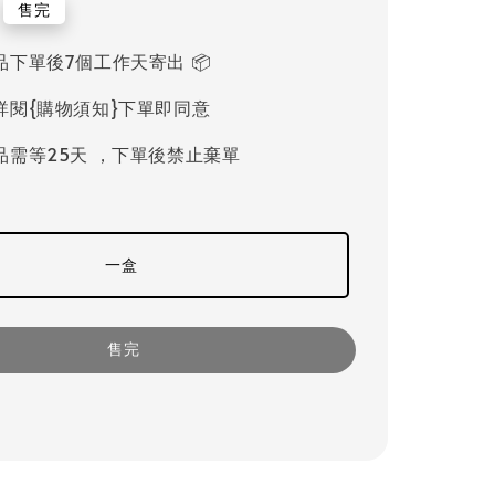
售完
品下單後7個工作天寄出 📦
詳閱{購物須知}下單即同意
品需等25天 ，下單後禁止棄單
一盒
售完