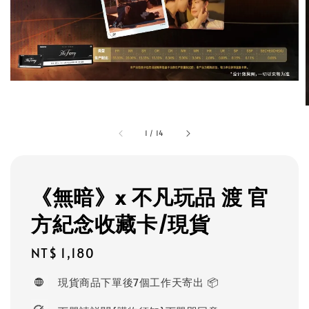
1
/
14
《無暗》x 不凡玩品 渡 官
方紀念收藏卡/現貨
Regular
NT$ 1,180
price
現貨商品下單後7個工作天寄出 📦