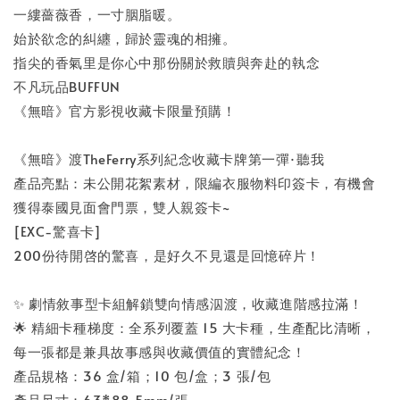
一縷薔薇香，一寸胭脂暖。
始於欲念的糾纏，歸於靈魂的相擁。
指尖的香氣里是你心中那份關於救贖與奔赴的執念
不凡玩品BUFFUN
《無暗》官方影視收藏卡限量預購！
《無暗》渡TheFerry系列紀念收藏卡牌第一彈·聽我
產品亮點：未公開花絮素材，限編衣服物料印簽卡，有機會
獲得泰國見面會門票，雙人親簽卡~
[EXC-驚喜卡]
200份待開啓的驚喜，是好久不見還是回憶碎片！
✨ 劇情敘事型卡組解鎖雙向情感泅渡，收藏進階感拉滿！
🌟 精細卡種梯度：全系列覆蓋 15 大卡種，生產配比清晰，
每一張都是兼具故事感與收藏價值的實體紀念！
產品規格：36 盒/箱；10 包/盒；3 張/包
產品尺寸：63*88.5mm/張