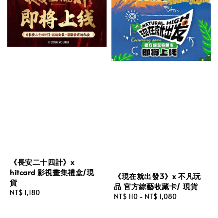
《長安二十四計》x
hitcard 影視畫集禮盒/現
《現在就出發3》x 不凡玩
貨
品 官方綜藝收藏卡/ 現貨
Regular
NT$ 1,180
Regular
NT$ 110
-
NT$ 1,080
price
price