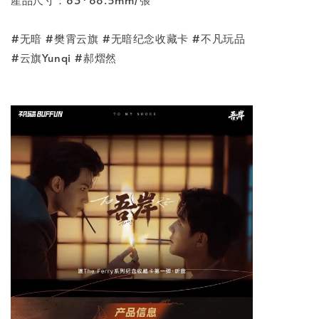
#无暗 #樊霄云旗 #无暗纪念收藏卡 #不凡玩品
#云旗Yunqi #郝熠然