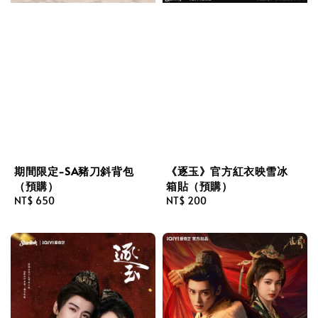
期間限定-SA豬刀斜背包
《逐玉》官方紅衣映雪冰
（預購）
箱貼（預購）
Regular
NT$ 650
Regular
NT$ 200
price
price