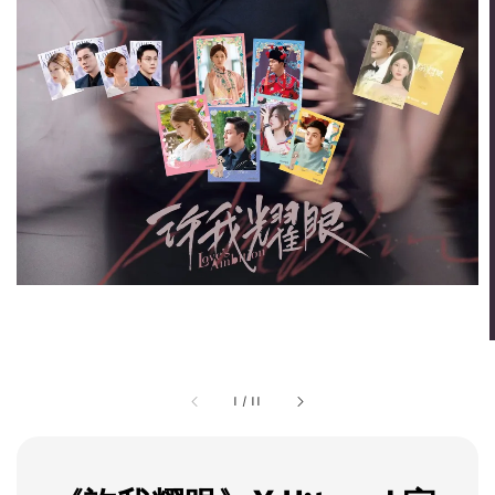
1
/
11