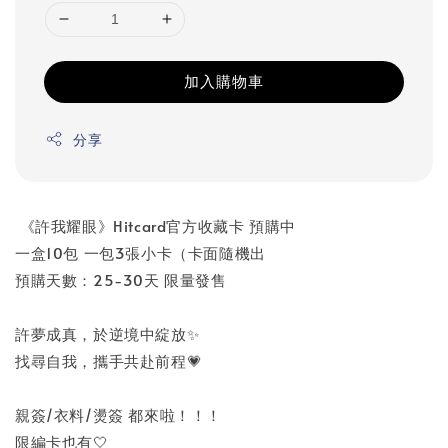
加入購物車
分享
《許我耀眼》Hitcard官方收藏卡 預購中
一盒10包 一包3張小卡（卡面隨機出
預購天數：25-30天 限量發售
許夢成真，於逆境中綻放✨
找尋自我，攜手共赴前程💗
親簽/衣料/燙簽 都來啦！！！
限編卡也有🤍