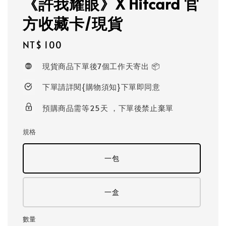
《許我耀眼》X Hitcard 官
方收藏卡/現貨
Regular
NT$ 100
price
現貨商品下單後7個工作天寄出 📦
下單請詳閱{購物須知}下單即同意
預購商品需等25天 ，下單後禁止棄單
規格
一包
一盒
數量