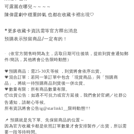
可露麗在哪兒～～～～
陳偉霆劇中穩重帥氣 也都在收藏卡裡出現🤍
*更多收藏卡資訊需等官方釋出消息
預購表示預留商品/一定有的！
·（依官方開售時間為主，店取日期可往後填，提前到貨會通知郵
件/簡訊，其他將會公告限時動態）
💗預購商品：需25-30天等候 ，到貨將會依序出貨。
💗混合訂單：若同一筆訂單中包含「現貨商品」與「預購商
品」，將統一待預購商品到貨後一併出貨。
💗數量有限：所有商品數量有限。
📦出貨公告：如遇不可抗力或官方延後，我們會於官網／社群公
告通知，請耐心等候。
所有資訊將會公告ig@starlink1__限時動態!!!
📌 預購就是先下單、先保留商品的位置～
因為官方收藏卡都是依照訂單數量才會安排製作／出貨，所以需
要一段等待時間。