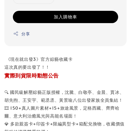
加入購物車
分享
《現在就出發3》官方綜藝收藏卡
這次真的要出發了！！
實際到貨限時動態公告
🔍 國民級解壓綜藝正版授權，沈騰、白敬亭、金晨、賈冰、
胡先煦、王安宇、範丞丞、黃景瑜八位出發家族全員集結！
🎞️ 150+真人圖片素材+15+旅途風景，定格西藏、齊齊哈
爾、意大利治癒風光與高能名場面！
💎 多款親簽卡+印簽卡+限編異型卡+箱配兌換物，收藏價值