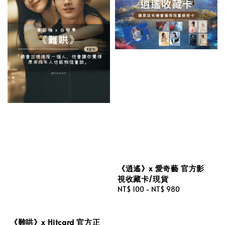
《逍遙》x 愛奇藝 官方影
視收藏卡/現貨
Regular
NT$ 100
-
NT$ 980
price
《難哄》x Hitcard 官方正