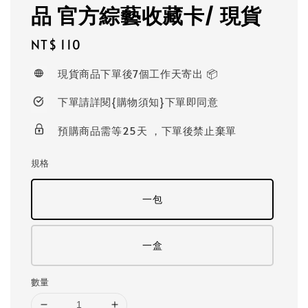
品 官方綜藝收藏卡/ 現貨
Regular
NT$ 110
price
現貨商品下單後7個工作天寄出 📦
下單請詳閱{購物須知}下單即同意
預購商品需等25天 ，下單後禁止棄單
規格
一包
一盒
數量