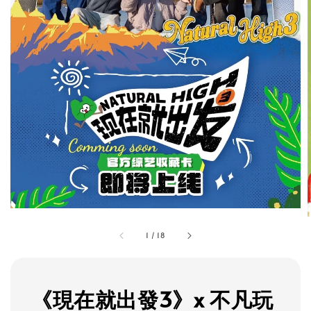
1
/
18
《現在就出發3》x 不凡玩