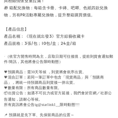
與粉絲情懷雙重拉滿！
🎁 箱配兌換物：每箱含卡冊、卡磚、吧唧、色紙四款兌換
物，另有PR活動專屬兌換物，提升整箱購買價值。
【產品信息】
產品名稱：《現在就出發3》官方綜藝收藏卡
產品規格：3張/包；10包/盒；24盒/箱
·（依官方開售時間為主，店取日期可往後填，提前到貨會通知郵
件/簡訊，其他將會公告限時動態）
💗預購商品：需30天等候 ，到貨將會依序出貨。
💗混合訂單：若同一筆訂單中包含「現貨商品」與「預購商
品」，將統一待預購商品到貨後一併出貨。
💗數量有限：所有商品數量有限。
📦出貨公告：如遇不可抗力或官方延後，我們會於官網／社群公
告通知，請耐心等候。
所有資訊將會公告ig@starlink1__限時動態!!!
📌 預購就是先下單、先保留商品的位置～