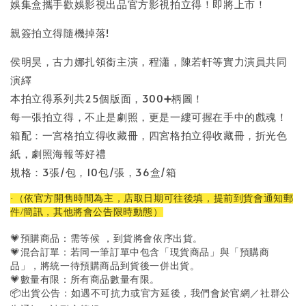
娛集盒攜手歡娛影視出品官方影視拍立得！即將上市！
親簽拍立得隨機掉落!
侯明昊，古力娜扎領銜主演，程瀟，陳若軒等實力演員共同
演繹
本拍立得系列共25個版面，300
➕
柄圖！
每一張拍立得，不止是劇照，更是一縷可握在手中的戲魂！
箱配：一宮格拍立得收藏冊，四宮格拍立得收藏冊，折光色
紙，劇照海報等好禮
規格：3張/包，10包/張，36盒/箱
·（依官方開售時間為主，店取日期可往後填，提前到貨會通知郵
件/簡訊，其他將會公告限時動態）
💗預購商品：需等候 ，到貨將會依序出貨。
💗混合訂單：若同一筆訂單中包含「現貨商品」與「預購商
品」，將統一待預購商品到貨後一併出貨。
💗數量有限：所有商品數量有限。
📦出貨公告：如遇不可抗力或官方延後，我們會於官網／社群公