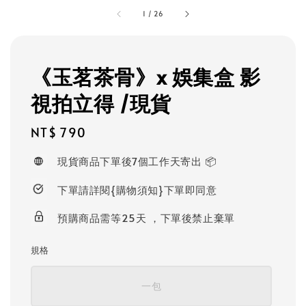
1
/
26
《玉茗茶骨》x 娛集盒 影
視拍立得 /現貨
Regular
NT$ 790
price
現貨商品下單後7個工作天寄出 📦
下單請詳閱{購物須知}下單即同意
預購商品需等25天 ，下單後禁止棄單
規格
一包