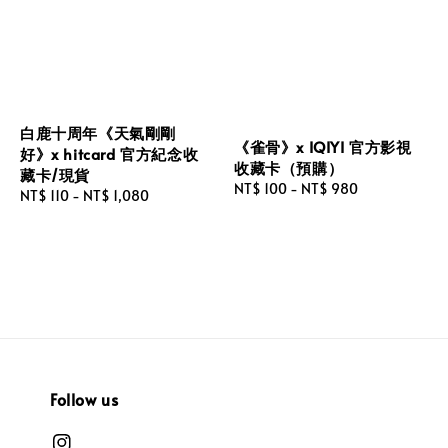
白鹿十周年《天氣剛剛
《雀骨》x IQIYI 官方影視
好》x hitcard 官方紀念收
收藏卡（預購）
藏卡/現貨
Regular
NT$ 100
-
NT$ 980
Regular
NT$ 110
-
NT$ 1,080
price
price
Follow us