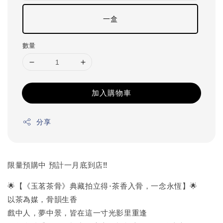
一盒
數量
加入購物車
分享
限量預購中 預計一月底到店!!
🌟
【《玉茗茶骨》典藏拍立得·茶香入骨，一念永恆】
🌟
以茶為媒，骨韻生香
戲中人，夢中景，皆在這一寸光影里重逢