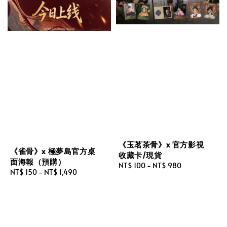
《玉茗茶骨》x 官方影視
《雀骨》x 極夢島官方桌
收藏卡/現貨
面海報（預購）
Regular
NT$ 100
-
NT$ 980
Regular
NT$ 150
-
NT$ 1,490
price
price