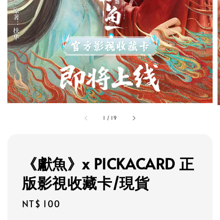
1
/
19
《獻魚》x PICKACARD 正
版影視收藏卡/現貨
Regular
NT$ 100
price