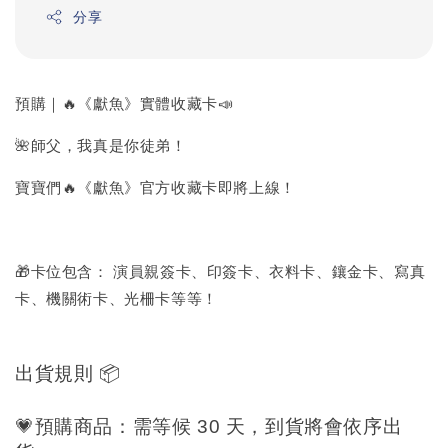
分享
預購｜🔥《獻魚》實體收藏卡📣
🌺師父，我真是你徒弟！
寶寶們🔥《獻魚》官方收藏卡即將上線！
🎁卡位包含： 演員親簽卡、印簽卡、衣料卡、鑲金卡、寫真
卡、機關術卡、光柵卡等等！
出貨規則 
📦
💗
預購商品：需等候 30 天
，到貨將會依序出