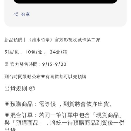
分享
新品預購丨《淮水竹亭》官方影視收藏卡第二彈
3張/包 、 10包/盒 、 24盒/箱
⏰ 官方發售時間：9/15-9/20
到台時間限動公布💗有喜歡都可以先預購
出貨規則 
📦
💗
預購商品：需等候 
，到貨將會依序出貨。
💗
混合訂單：若同一筆訂單中包含「現貨商品」
與「預購商品」，將統一待預購商品到貨後一併
出貨。