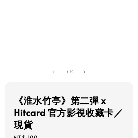
1
/
20
《淮水竹亭》第二彈 x
Hitcard 官方影視收藏卡／
現貨
Regular
NT$ 100