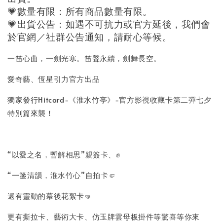
💗
數量有限：所有商品數量有限。
💗
出貨公告：如遇不可抗力或官方延後，我們會
於官網／社群公告通知，請耐心等候。
一笛心曲，一劍光寒。笛聲永續，劍舞長空。
愛奇藝、恆星引力官方出品
獨家發行Hitcard-《淮水竹亭》-官方影視收藏卡第二彈七夕
特別篇來襲！
“以愛之名，暫解相思”親簽卡、✊️
“一箋清韻，淮水竹心”自拍卡🤛
還有靈動的幕後花絮卡🤜
更有撕拉卡、藝術大卡、仿玉牌雲母板掛件等驚喜等你來