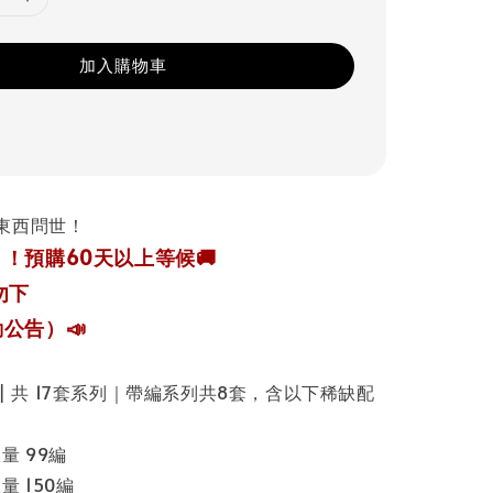
加入購物車
東西問世！
！預購60天以上等候🚚
勿下
公告）📣
3張 | 共 17套系列｜帶編系列共8套，含以下稀缺配
量 99編
量 150編