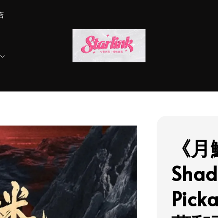
店
《月鱗
Shad
Pic