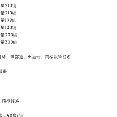
量210編
量210編
量199編
量100編
量200編
量300編
舜晞、陳都靈、田嘉瑞、閆桉親筆簽名
票冊
換
編，隨機掉落
盒，48盒/箱