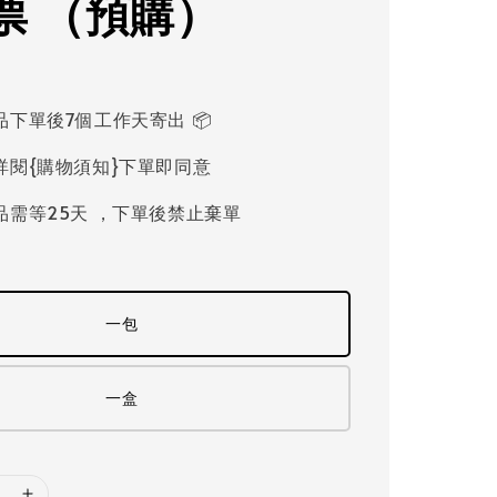
票 （預購）
品下單後7個工作天寄出 📦
詳閱{購物須知}下單即同意
品需等25天 ，下單後禁止棄單
一包
一盒