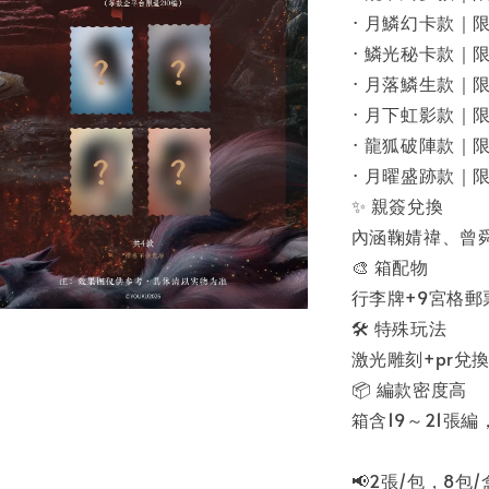
· 月鱗幻卡款｜限
· 鱗光秘卡款｜限
· 月落鱗生款｜限
· 月下虹影款｜限
· 龍狐破陣款｜限
· 月曜盛跡款｜限
✨ 親簽兌換
內涵鞠婧禕、曾
🎨 箱配物
行李牌+9宮格郵
🛠 特殊玩法
激光雕刻+pr兌
📦 編款密度高
箱含19～21張
📢2張/包，8包/