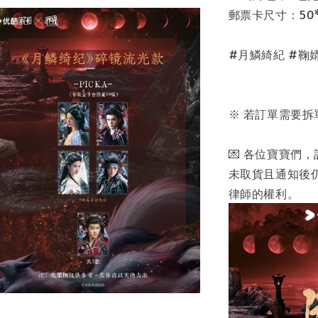
郵票卡尺寸：50*
#月鱗綺紀 #鞠
※ 若訂單需要拆
💌 各位寶寶們
未取貨且通知後
律師的權利。