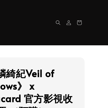
綺紀Veil of
ows》 x
kacard 官方影視收