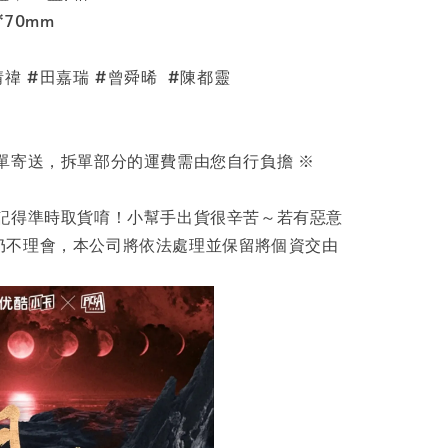
70mm
婧禕 #田嘉瑞 #曾舜晞 #陳都靈
單寄送，拆單部分的運費需由您自行負擔 ※
，記得準時取貨唷！小幫手出貨很辛苦～若有惡意
仍不理會，本公司將依法處理並保留將個資交由