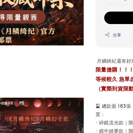
分享
月鱗綺紀還有好
限量搶購！！！
等候較久 急單
（實際到貨限動
🎴 總款面 18
置：
· 碎鏡流光款｜限
· 鏡中綺夢款｜限