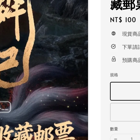
藏郵
Regular
NT$ 100
price
現貨商
下單請
預購商
規格
數量