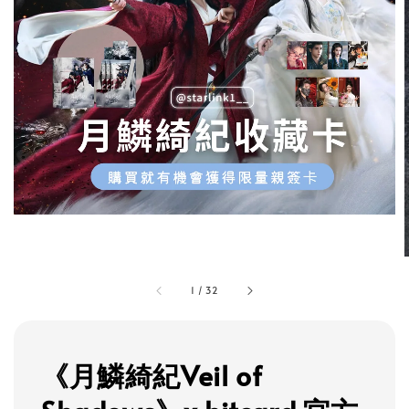
1
/
32
《月鱗綺紀Veil of