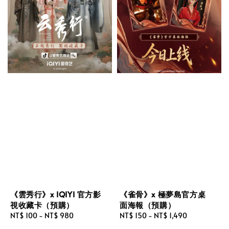
《雲秀行》x IQIYI 官方影
《雀骨》x 極夢島官方桌
視收藏卡（預購）
面海報（預購）
Regular
NT$ 100
-
NT$ 980
Regular
NT$ 150
-
NT$ 1,490
price
price