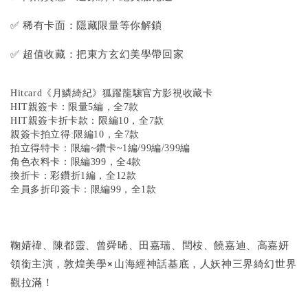
✅ 稀有卡面：隱藏限量等你解鎖
✅ 超值收藏：把東方玄幻美學帶回家
Hitcard《月鱗綺紀》狐躍龍驤官方影視收藏卡
HIT親簽卡：限量5編，全7款
HIT親簽卡折卡款：限編10，全7款
親簽卡拍立得:限編10，全7款
拍立得特卡：限編~鑽卡~1編/99編/399編
角色衣料卡：限編399，全4款
換折卡：彩鑽折1編，全12款
全員多折印簽卡：限編99，全1款
鞠婧禕、陳都靈、曾舜晞、田嘉瑞、閆桉、饒嘉迪、高嘉妍
領銜主演，敦煌美學×山海經神話基底，人妖神三界綺幻世界
觀拉滿！