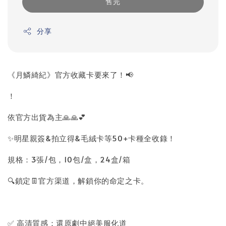
售完
分享
《月鱗綺紀》官方收藏卡要來了！📢
！
依官方出貨為主🙏🙏💕
✨明星親簽&拍立得&毛絨卡等50+卡種全收錄！
規格：3張/包，10包/盒，24盒/箱
🔍鎖定👖官方渠道，解鎖你的命定之卡。
✅ 高清質感：還原劇中絕美服化道