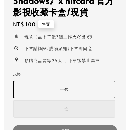
Shadows》x hitcard 官方
影視收藏卡盒/現貨
Regular
NT$ 100
售完
price
現貨商品下單後7個工作天寄出 📦
下單請詳閱{購物須知}下單即同意
預購商品需等25天 ，下單後禁止棄單
規格
一包
一盒