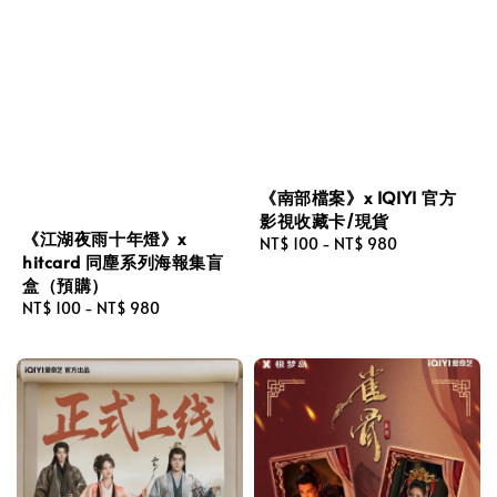
《南部檔案》x IQIYI 官方
影視收藏卡/現貨
《江湖夜雨十年燈》x
Regular
NT$ 100
-
NT$ 980
hitcard 同塵系列海報集盲
price
盒（預購）
Regular
NT$ 100
-
NT$ 980
price