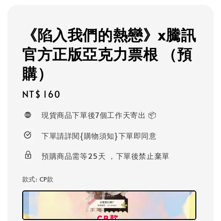
《陷入我們的熱戀》x騰訊
官方正版亞克力票根 （預
購）
Regular
NT$ 160
price
現貨商品下單後7個工作天寄出 📦
下單請詳閱{購物須知}下單即同意
預購商品需等25天 ，下單後禁止棄單
款式
: CP款