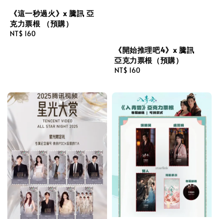
《這一秒過火》x 騰訊 亞
克力票根 （預購）
Regular
NT$ 160
price
《開始推理吧4》x 騰訊
亞克力票根（預購）
Regular
NT$ 160
price