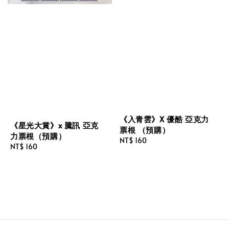
《入青雲》X 優酷 亞克力
《星光大賞》x 騰訊 亞克
票根 （預購）
力票根（預購）
Regular
NT$ 160
Regular
NT$ 160
price
price