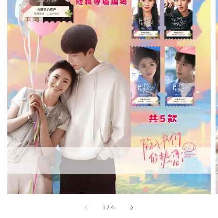
1
/
4