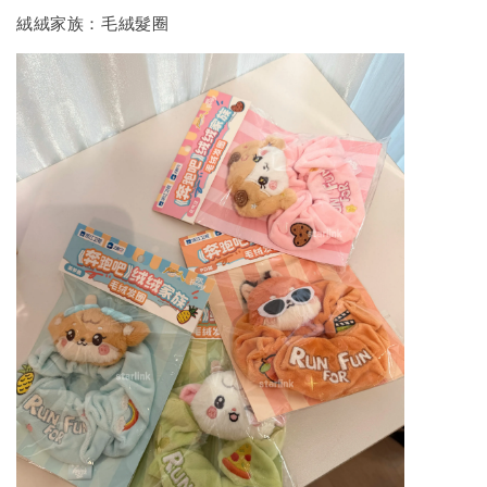
絨絨家族：毛絨髮圈