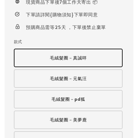
現貨商品下單後7個工作天寄出 📦
下單請詳閱{購物須知}下單即同意
預購商品需等25天 ，下單後禁止棄單
款式
毛絨髮圈－真誠咩
毛絨髮圈－元氣汪
毛絨髮圈－pd狐
毛絨髮圈－美夢鹿