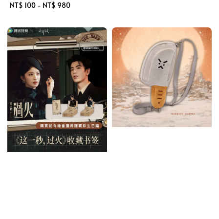
Regular
NT$ 100
-
NT$ 980
price