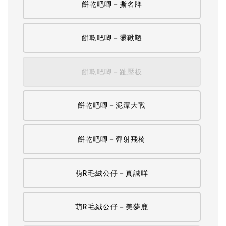
餅乾吧唧－撕名牌
餅乾吧唧－盪鞦韆
餅乾吧唧－趾壓板
餅乾吧唧－泥潭大戰
餅乾吧唧－彈射飛椅
萌R毛絨公仔－真誠咩
萌R毛絨公仔－美夢鹿