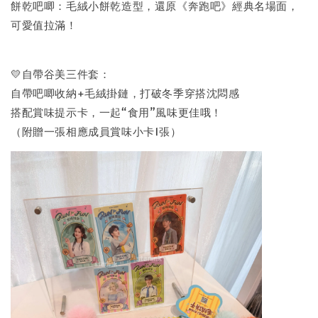
餅乾吧唧：毛絨小餅乾造型，還原《奔跑吧》經典名場面，
可愛值拉滿！
💛自帶谷美三件套：
自帶吧唧收納+毛絨掛鏈，打破冬季穿搭沈悶感
搭配賞味提示卡，一起“食用”風味更佳哦！
（附贈一張相應成員賞味小卡1張）