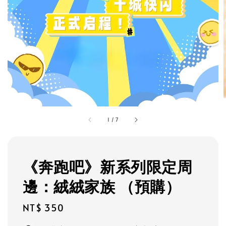
1
/
7
《奔跑吧》新系列限定周
邊：絨絨家族 （預購）
Regular
NT$ 350
price