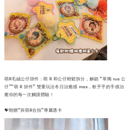
萌R毛絨公仔掛件：萌 R 和公仔輕鬆拆分，解鎖 “單獨 rua 公
仔”“萌 R 掛件” 雙重玩法冬日治癒感 max，軟乎乎的手感治
癒你的每一次觸摸體驗！
💝附贈“與萌R合拍”專屬透卡