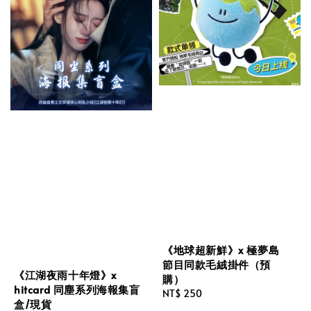
《地球超新鮮》x 極夢島
節目同款毛絨掛件（預
《江湖夜雨十年燈》x
購）
hitcard 同塵系列海報集盲
Regular
NT$ 250
盒/現貨
price