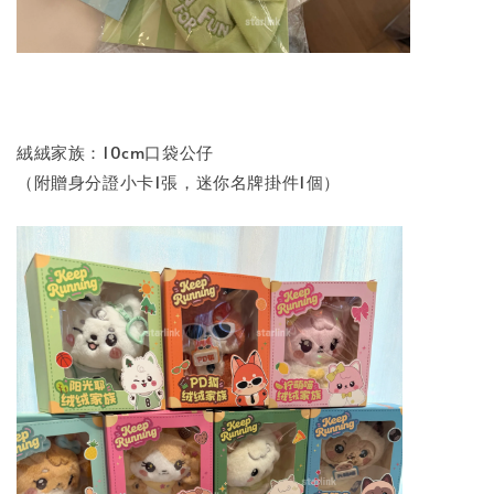
絨絨家族：10cm口袋公仔
（附贈身分證小卡1張，迷你名牌掛件1個）